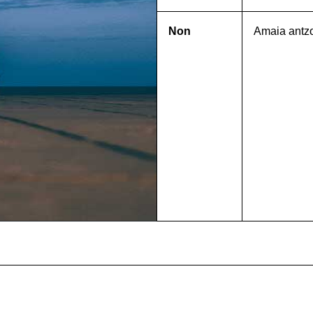
Non
Amaia antz