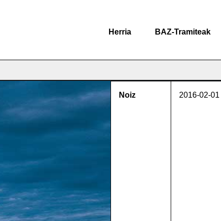
Herria
BAZ-Tramiteak
Noiz
2016-02-01