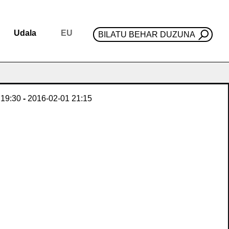
Udala
EU
BILATU BEHAR DUZUNA
19:30
-
2016-02-01
21:15