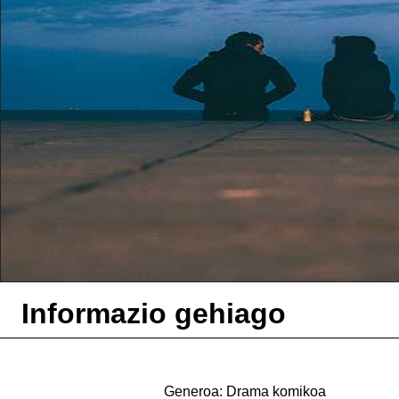
Informazio gehiago
Generoa: Drama komikoa