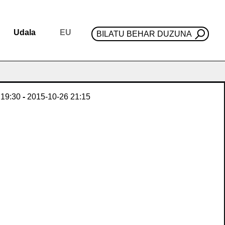
Udala
EU
BILATU BEHAR DUZUNA
19:30
-
2015-10-26
21:15