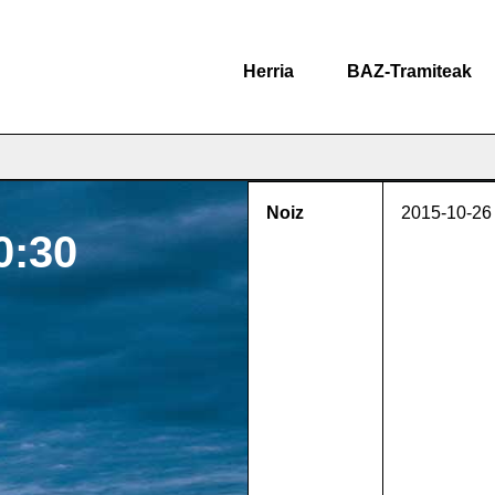
Herria
BAZ-Tramiteak
Noiz
2015-10-26
0:30