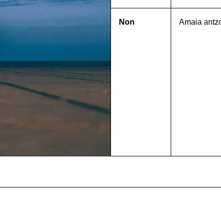
Non
Amaia antz