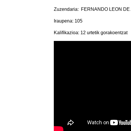
Zuzendaria: FERNANDO LEON D
Iraupena: 105
Kalifikazioa: 12 urtetik gorakoentzat