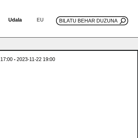
Udala
EU
BILATU BEHAR DUZUNA
17:00
-
2023-11-22
19:00