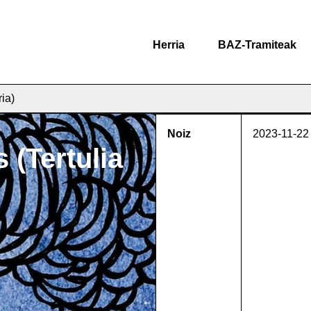
Herria
BAZ-Tramiteak
ria)
Noiz
2023-11-22
(Tertulia