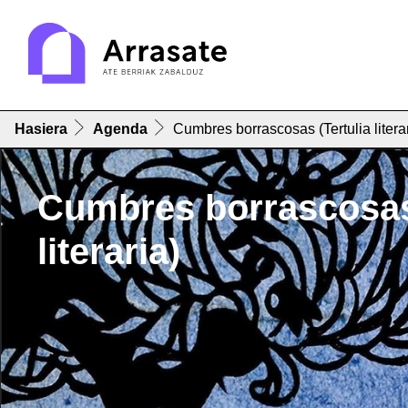
Hasiera
Agenda
Cumbres borrascosas (Tertulia litera
Cumbres borrascosas 
literaria)