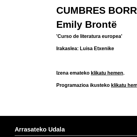
CUMBRES BOR
Emily Brontë
'Curso de literatura europea'
Irakaslea: Luisa Etxenike
Izena emateko
klikatu hemen
.
Programazioa ikusteko
klikatu he
Arrasateko Udala