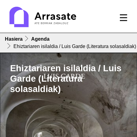
Hasiera
Agenda
Ehiztariaren isilaldia / Luis Garde (Literatura solasaldiak)
Ehiztariaren isilaldia / Luis
Garde (Literatura
solasaldiak)