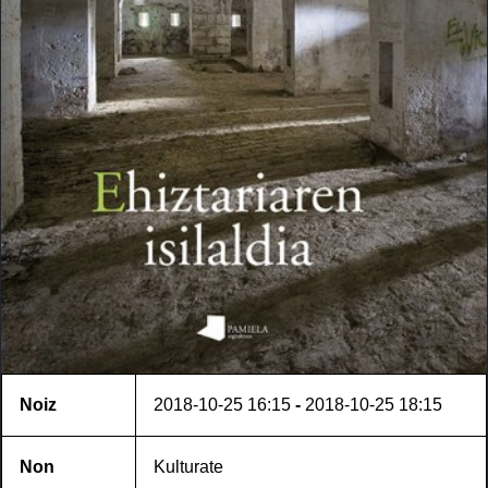
Noiz
2018-10-25
16:15
-
2018-10-25
18:15
Non
Kulturate