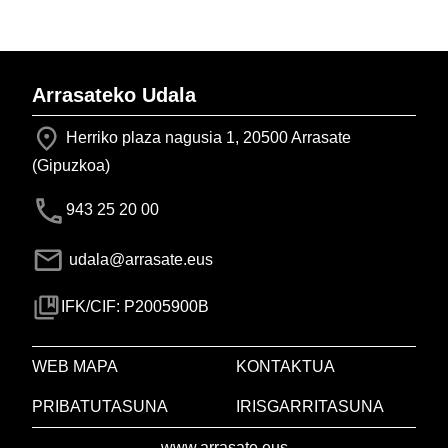
Arrasateko Udala
Herriko plaza nagusia 1, 20500 Arrasate
(Gipuzkoa)
943 25 20 00
udala@arrasate.eus
IFK/CIF: P2005900B
WEB MAPA
KONTAKTUA
PRIBATUTASUNA
IRISGARRITASUNA
www.arrasate.eus