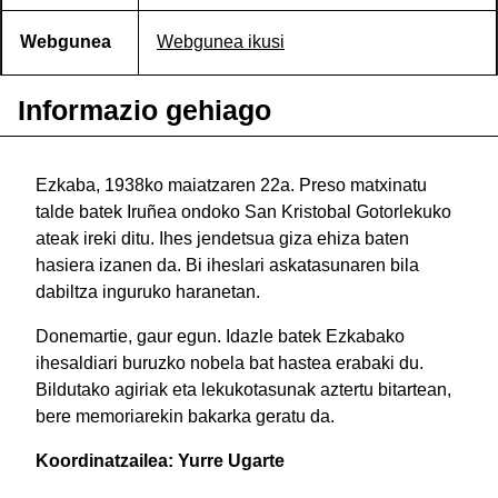
Webgunea
Webgunea ikusi
Informazio gehiago
Ezkaba, 1938ko maiatzaren 22a. Preso matxinatu
talde batek Iruñea ondoko San Kristobal Gotorlekuko
ateak ireki ditu. Ihes jendetsua giza ehiza baten
hasiera izanen da. Bi iheslari askatasunaren bila
dabiltza inguruko haranetan.
Donemartie, gaur egun. Idazle batek Ezkabako
ihesaldiari buruzko nobela bat hastea erabaki du.
Bildutako agiriak eta lekukotasunak aztertu bitartean,
bere memoriarekin bakarka geratu da.
Koordinatzailea: Yurre Ugarte