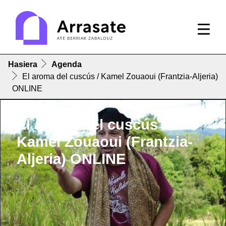
Hasiera
Agenda
El aroma del cuscús / Kamel Zouaoui (Frantzia-Aljeria)
ONLINE
El aroma del cuscús /
Kamel Zouaoui (Frantzia-
Aljeria) ONLINE