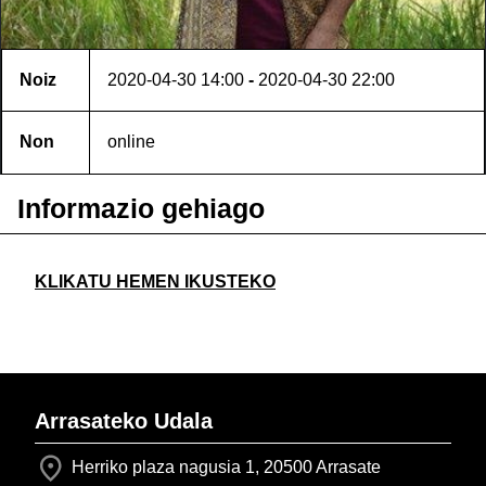
Noiz
2020-04-30
14:00
-
2020-04-30
22:00
Non
online
Informazio gehiago
KLIKATU HEMEN IKUSTEKO
Arrasateko Udala
Herriko plaza nagusia 1, 20500 Arrasate