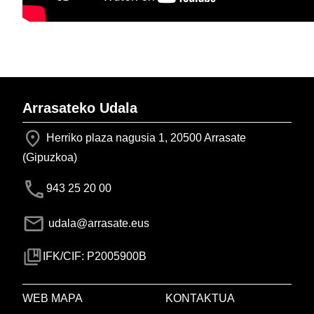
Arrasateko Udala
Herriko plaza nagusia 1, 20500 Arrasate
(Gipuzkoa)
943 25 20 00
udala@arrasate.eus
IFK/CIF: P2005900B
WEB MAPA
KONTAKTUA