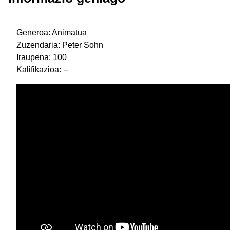
Generoa: Animatua
Zuzendaria: Peter Sohn
Iraupena: 100
Kalifikazioa: --