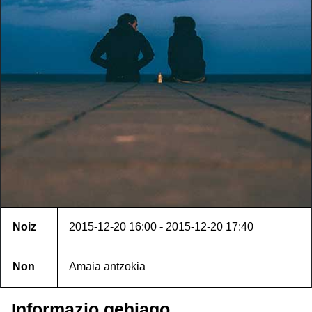
Noiz
2015-12-20
16:00
-
2015-12-20
17:40
Non
Amaia antzokia
Informazio gehiago