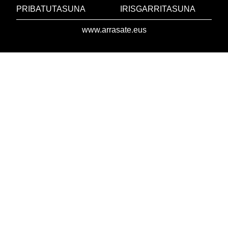
PRIBATUTASUNA
IRISGARRITASUNA
www.arrasate.eus