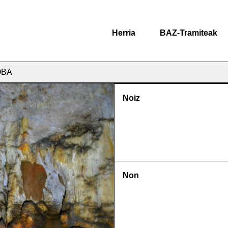
Herria
BAZ-Tramiteak
OBA
Noiz
Non