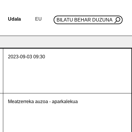
Udala
EU
BILATU BEHAR DUZUNA
2023-09-03
09:30
Meatzerreka auzoa - aparkalekua