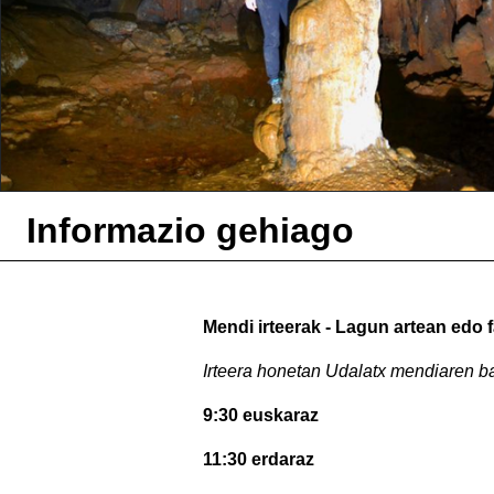
Informazio gehiago
Mendi irteerak - Lagun artean edo 
Irteera honetan Udalatx mendiaren b
9:30 euskaraz
11:30 erdaraz