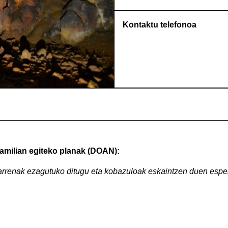
Kontaktu telefonoa
familian egiteko planak (DOAN):
arrenak ezagutuko ditugu eta kobazuloak eskaintzen duen espe