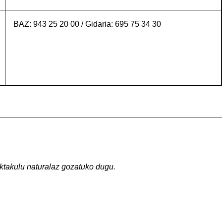
BAZ: 943 25 20 00 / Gidaria: 695 75 34 30
ktakulu naturalaz gozatuko dugu.