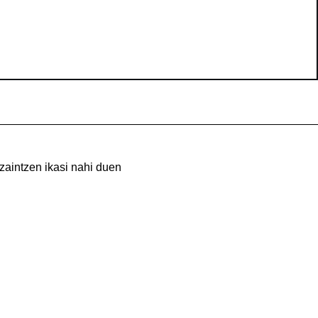
zaintzen ikasi nahi duen