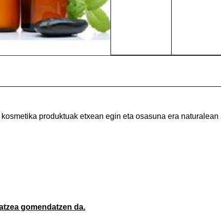
 kosmetika produktuak etxean egin eta osasuna era naturalean 
atzea gomendatzen da.