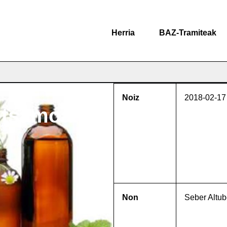
Herria
BAZ-Tramiteak
Noiz
2018-02-17
ltsamoa
Non
Seber Altub