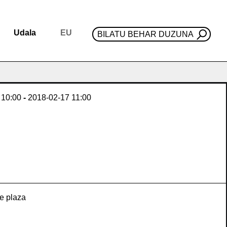
Udala
EU
BILATU BEHAR DUZUNA
10:00
-
2018-02-17
11:00
e plaza