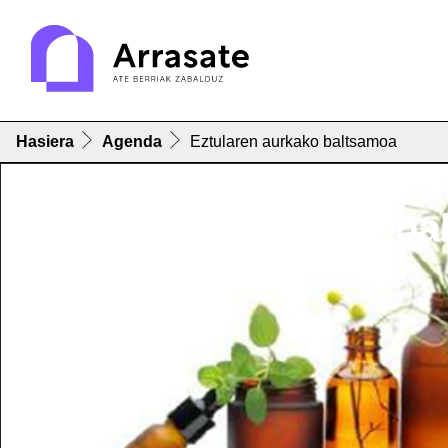
Hasiera
Agenda
Eztularen aurkako baltsamoa
Eztularen aurkako ba