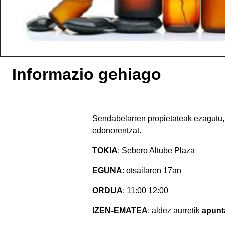
Informazio gehiago
Sendabelarren propietateak ezagutu,
edonorentzat.
TOKIA
: Sebero Altube Plaza
EGUNA
: otsailaren 17an
ORDUA
: 11:00 12:00
IZEN-EMATEA
: aldez aurretik
apunt