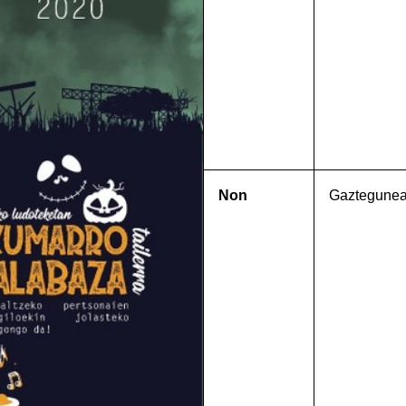
Non
Gaztegune