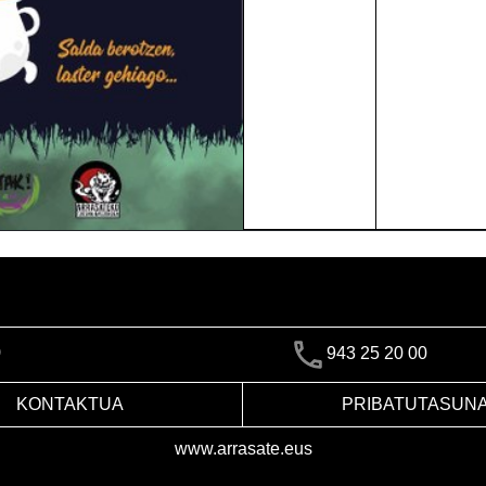
)
943 25 20 00
KONTAKTUA
PRIBATUTASUN
www.arrasate.eus