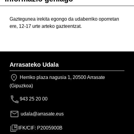
Gaztegunea irekita egongo da udaberriko oporretan
ere, 12-17 urte arteko gazteentzat.
Arrasateko Udala
Herriko plaza nagusia 1, 20500 Arrasate
(Gipuzkoa)
943 25 20 00
udala@arrasate.eus
IFK/CIF: P2005900B