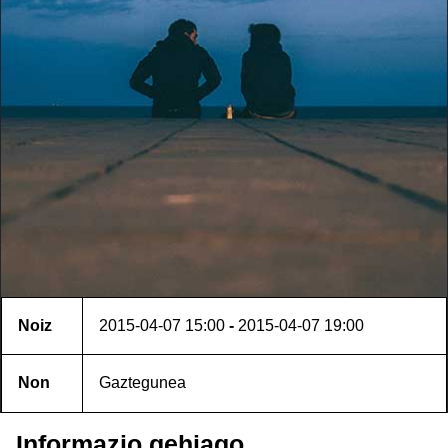
Noiz
2015-04-07
15:00
-
2015-04-07
19:00
Non
Gaztegunea
Informazio gehiago