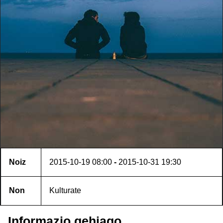
Noiz
2015-10-19
08:00
-
2015-10-31
19:30
Non
Kulturate
Informazio gehiago