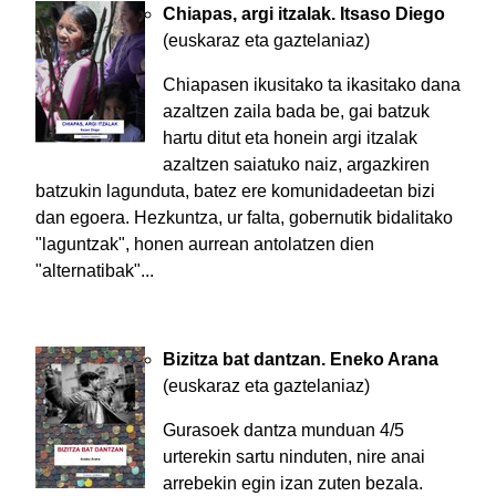
Chiapas, argi itzalak. Itsaso Diego
(euskaraz eta gaztelaniaz)
Chiapasen ikusitako ta ikasitako dana
azaltzen zaila bada be, gai batzuk
hartu ditut eta honein argi itzalak
azaltzen saiatuko naiz, argazkiren
batzukin lagunduta, batez ere komunidadeetan bizi
dan egoera. Hezkuntza, ur falta, gobernutik bidalitako
"laguntzak", honen aurrean antolatzen dien
"alternatibak"...
Bizitza bat dantzan. Eneko Arana
(euskaraz eta gaztelaniaz)
Gurasoek dantza munduan 4/5
urterekin sartu ninduten, nire anai
arrebekin egin izan zuten bezala.