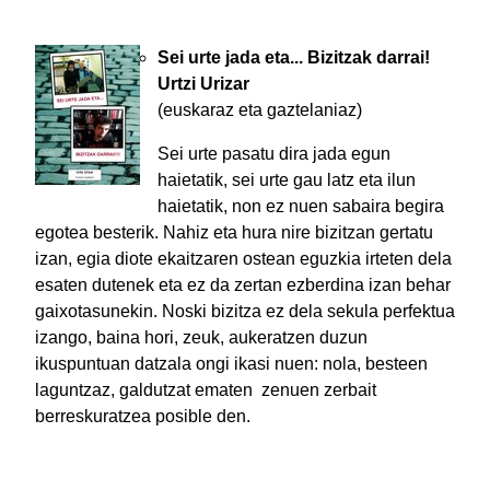
Sei urte jada eta... Bizitzak darrai!
Urtzi Urizar
(euskaraz eta gaztelaniaz)
Sei urte pasatu dira jada egun
haietatik, sei urte gau latz eta ilun
haietatik, non ez nuen sabaira begira
egotea besterik. Nahiz eta hura nire bizitzan gertatu
izan, egia diote ekaitzaren ostean eguzkia irteten dela
esaten dutenek eta ez da zertan ezberdina izan behar
gaixotasunekin. Noski bizitza ez dela sekula perfektua
izango, baina hori, zeuk, aukeratzen duzun
ikuspuntuan datzala ongi ikasi nuen: nola, besteen
laguntzaz, galdutzat ematen zenuen zerbait
berreskuratzea posible den.