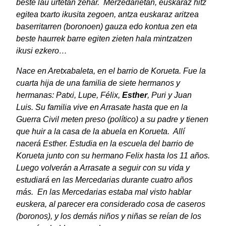
beste lau urtetan zehar. Merzedarietan, euskaraz hitz
egitea txarto ikusita zegoen, antza euskaraz aritzea
baserritarren (boronoen) gauza edo kontua zen eta
beste haurrek barre egiten zieten hala mintzatzen
ikusi ezkero…
Nace en Aretxabaleta, en el barrio de Korueta. Fue la
cuarta hija de una familia de siete hermanos y
hermanas: Patxi, Lupe, Félix,
Esther
, Puri y Juan
Luis. Su familia vive en Arrasate hasta que en la
Guerra Civil meten preso (político) a su padre y tienen
que huir a la casa de la abuela en Korueta. Allí
nacerá Esther. Estudia en la escuela del barrio de
Korueta junto con su hermano Felix hasta los 11 años.
Luego volverán a Arrasate a seguir con su vida y
estudiará en las Mercedarias durante cuatro años
más. En las Mercedarias estaba mal visto hablar
euskera, al parecer era considerado cosa de caseros
(boronos), y los demás niños y niñas se reían de los