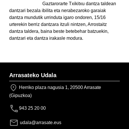
Gaztarorarte Txikitxu dantza taldean
dantzari bezala ibilita eta nerabezaroko garaiak
dantza mundutik urrinduta igaro ondoren, 15/16
urterekin berriz dantzara itzuli nintzen, Arrostaitz
dantza taldera, baina beste betebehar batzuekin,
dantzari eta dantza irakasle modura.
Arrasateko Udala
Herriko plaza nagusia 1, 20500 Arrasate
(Gipuzkoa)
943 25 20 00
udala@arrasate.eus