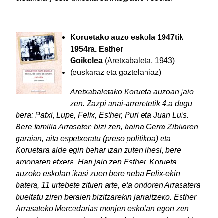
Koruetako auzo eskola 1947tik
1954ra. Esther
Goikolea
(Aretxabaleta, 1943)
(euskaraz eta gaztelaniaz)
Aretxabaletako Korueta auzoan jaio
zen. Zazpi anai-arreretetik 4.a dugu
bera: Patxi, Lupe, Felix, Esther, Puri eta Juan Luis.
Bere familia Arrasaten bizi zen, baina Gerra Zibilaren
garaian, aita espetxeratu (preso politikoa) eta
Koruetara alde egin behar izan zuten ihesi, bere
amonaren etxera. Han jaio zen Esther. Korueta
auzoko eskolan ikasi zuen bere neba Felix-ekin
batera, 11 urtebete zituen arte, eta ondoren Arrasatera
bueltatu ziren beraien bizitzarekin jarraitzeko. Esther
Arrasateko Mercedarias monjen eskolan egon zen