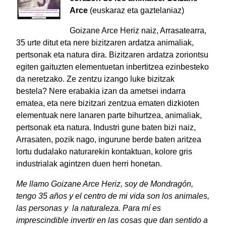
Arce
(euskaraz eta gaztelaniaz)
Goizane Arce Heriz naiz, Arrasatearra,
35 urte ditut eta nere bizitzaren ardatza animaliak,
pertsonak eta natura dira. Bizitzaren ardatza zoriontsu
egiten gaituzten elementuetan inbertitzea ezinbesteko
da neretzako. Ze zentzu izango luke bizitzak
bestela? Nere erabakia izan da ametsei indarra
ematea, eta nere bizitzari zentzua ematen dizkioten
elementuak nere lanaren parte bihurtzea, animaliak,
pertsonak eta natura. Industri gune baten bizi naiz,
Arrasaten, pozik nago, ingurune berde baten aritzea
lortu dudalako naturarekin kontaktuan, kolore gris
industrialak agintzen duen herri honetan.
Me llamo Goizane Arce Heriz, soy de Mondragón,
tengo 35 años y el centro de mi vida son los animales,
las personas y la naturaleza. Para mí es
imprescindible invertir en las cosas que dan sentido a