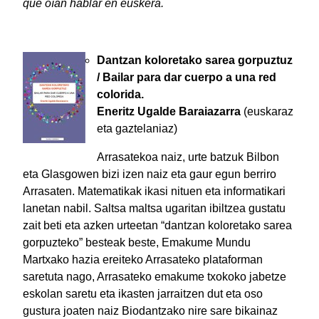
que oían hablar en euskera.
Dantzan koloretako sarea gorpuztuz
/ Bailar para dar cuerpo a una red
colorida.
Eneritz Ugalde Baraiazarra
(euskaraz
eta gaztelaniaz)
Arrasatekoa naiz, urte batzuk Bilbon
eta Glasgowen bizi izen naiz eta gaur egun berriro
Arrasaten. Matematikak ikasi nituen eta informatikari
lanetan nabil. Saltsa maltsa ugaritan ibiltzea gustatu
zait beti eta azken urteetan “dantzan koloretako sarea
gorpuzteko” besteak beste, Emakume Mundu
Martxako hazia ereiteko Arrasateko plataforman
saretuta nago, Arrasateko emakume txokoko jabetze
eskolan saretu eta ikasten jarraitzen dut eta oso
gustura joaten naiz Biodantzako nire sare bikainaz