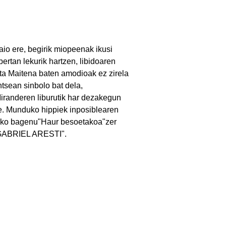
zaio ere, begirik miopeenak ikusi
rtan lekurik hartzen, libidoaren
ta Maitena baten amodioak ez zirela
tsean sinbolo bat dela,
 Miranderen liburutik har dezakegun
ere. Munduko hippiek inposiblearen
eharko bagenu"Haur besoetakoa"zer
t.GABRIEL ARESTI".