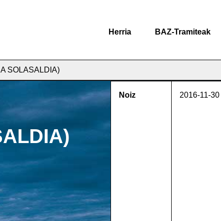
Herria
BAZ-Tramiteak
A SOLASALDIA)
Noiz
2016-11-30
ALDIA)