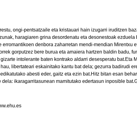
restu, ongi-pentsatzaile eta kristauari hain izugarri iruditzen ba
izunak, haragiaren grina desordenatu eta desonestoak ezduela be
ure erromantikoen denbora zaharretan mendi-mendian Mirentxu e
rek gorputzez bere burua eta amaiera hartzen baldin badu, fun
 gizarte intolerante baten kontrako aldarri desesperatu bat.Eta
 hau, libertateari eskainitako kantu bat dela; gezurra badirudi 
 dedikatutako abesti eder, gaitz eta ezin bat.Hitz bitan esan b
e dela: ikaragarritasunean mamitutako edertasun inposible ba
www.ehu.es