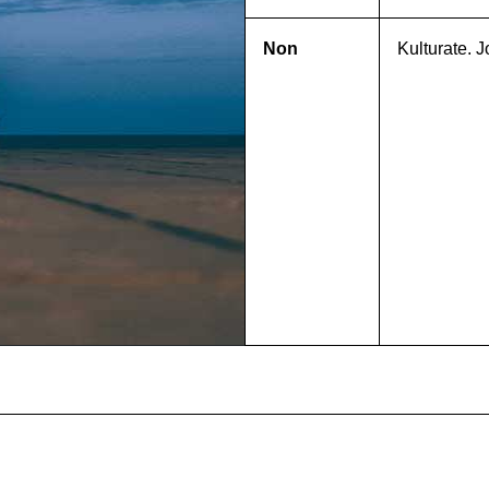
Non
Kulturate. J