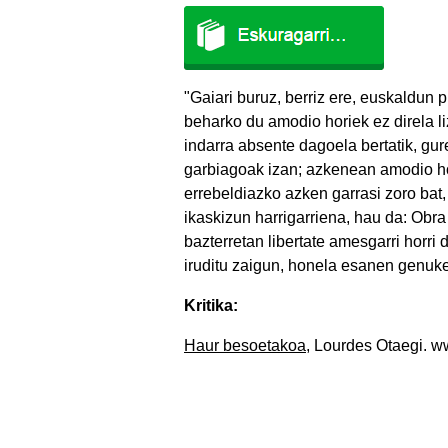
"Gaiari buruz, berriz ere, euskaldun p
beharko du amodio horiek ez direla l
indarra absente dagoela bertatik, g
garbiagoak izan; azkenean amodio hor
errebeldiazko azken garrasi zoro bat,
ikaskizun harrigarriena, hau da: Obra
bazterretan libertate amesgarri horri
iruditu zaigun, honela esanen genuk
Kritika:
Haur besoetakoa
, Lourdes Otaegi. 