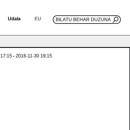
Udala
EU
BILATU BEHAR DUZUNA
17:15
-
2016-11-30
19:15