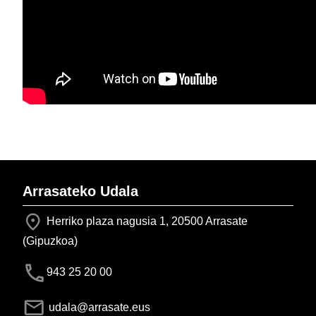
Arrasateko Udala
Herriko plaza nagusia 1, 20500 Arrasate
(Gipuzkoa)
943 25 20 00
udala@arrasate.eus