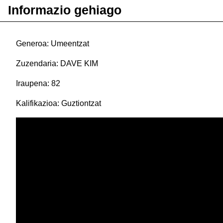
Informazio gehiago
Generoa: Umeentzat
Zuzendaria: DAVE KIM
Iraupena: 82
Kalifikazioa: Guztiontzat