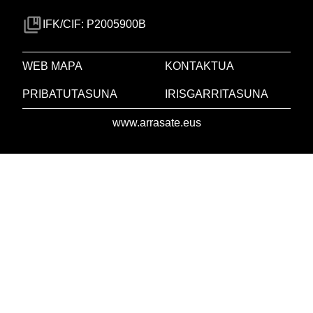
IFK/CIF: P2005900B
WEB MAPA
KONTAKTUA
PRIBATUTASUNA
IRISGARRITASUNA
www.arrasate.eus