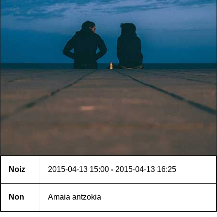
Noiz
2015-04-13
15:00
-
2015-04-13
16:25
Non
Amaia antzokia