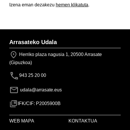
Izena eman dezakezu
hemen klikatuta
.
Arrasateko Udala
Herriko plaza nagusia 1, 20500 Arrasate
(Gipuzkoa)
943 25 20 00
udala@arrasate.eus
IFK/CIF: P2005900B
WEB MAPA
KONTAKTUA