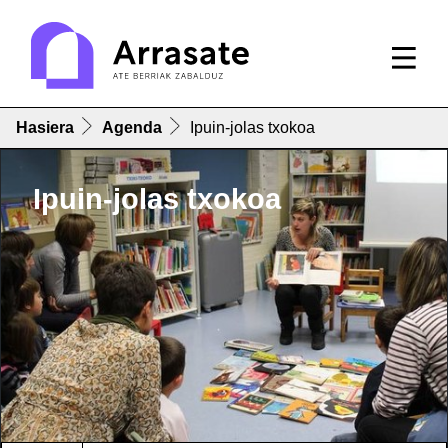
Hasiera
Agenda
Ipuin-jolas txokoa
Ipuin-jolas txokoa