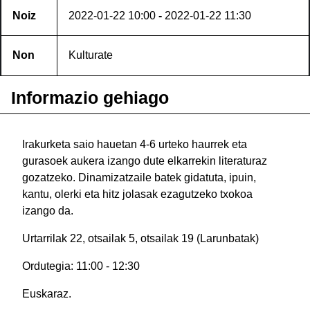
Noiz
2022-01-22
10:00
-
2022-01-22
11:30
Non
Kulturate
Informazio gehiago
Irakurketa saio hauetan 4-6 urteko haurrek eta
gurasoek aukera izango dute elkarrekin literaturaz
gozatzeko. Dinamizatzaile batek gidatuta, ipuin,
kantu, olerki eta hitz jolasak ezagutzeko txokoa
izango da.
Urtarrilak 22, otsailak 5, otsailak 19 (Larunbatak)
Ordutegia: 11:00 - 12:30
Euskaraz.