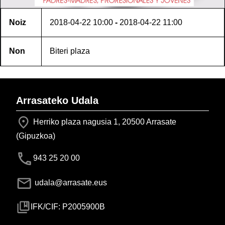
Noiz
2018-04-22
10:00
-
2018-04-22
11:00
Non
Biteri plaza
Arrasateko Udala
Herriko plaza nagusia 1, 20500 Arrasate
(Gipuzkoa)
943 25 20 00
udala@arrasate.eus
IFK/CIF: P2005900B