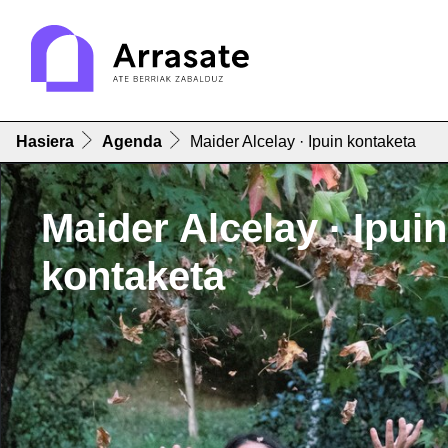
Hasiera
Agenda
Maider Alcelay · Ipuin kontaketa
Maider Alcelay · Ipuin
kontaketa