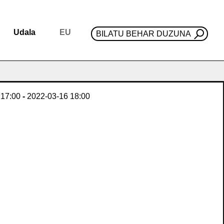
Udala
EU
BILATU BEHAR DUZUNA
17:00
-
2022-03-16
18:00