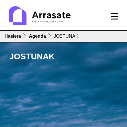
Hasiera
Agenda
JOSTUNAK
JOSTUNAK