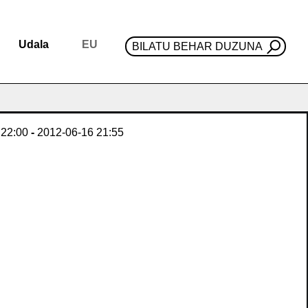
Udala
EU
BILATU BEHAR DUZUNA
22:00
-
2012-06-16
21:55