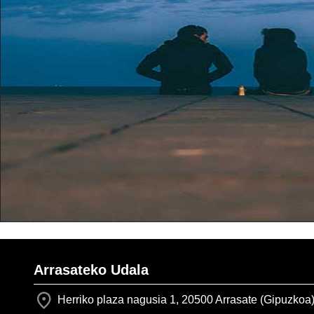
Arrasateko Udala
Herriko plaza nagusia 1, 20500 Arrasate (Gipuzkoa