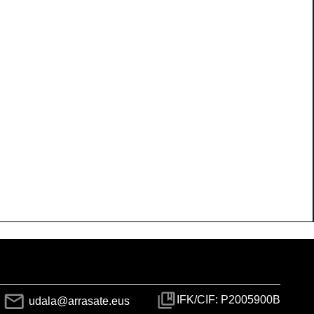
IFK/CIF: P2005900B
udala@arrasate.eus