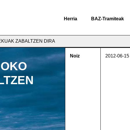
Herria
BAZ-Tramiteak
EKUAK ZABALTZEN DIRA
Noiz
2012-06-15
POKO
LTZEN