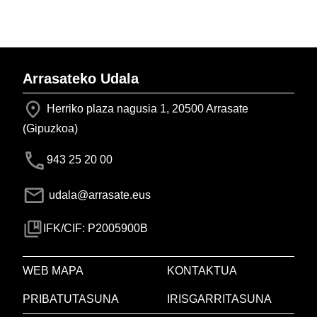
Arrasateko Udala
Herriko plaza nagusia 1, 20500 Arrasate
(Gipuzkoa)
943 25 20 00
udala@arrasate.eus
IFK/CIF: P2005900B
WEB MAPA
KONTAKTUA
PRIBATUTASUNA
IRISGARRITASUNA