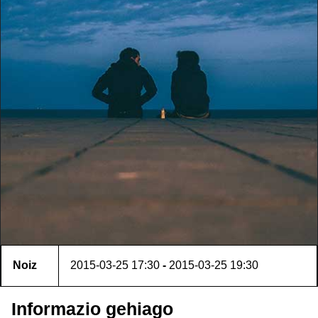
Noiz
2015-03-25
17:30
-
2015-03-25
19:30
Informazio gehiago