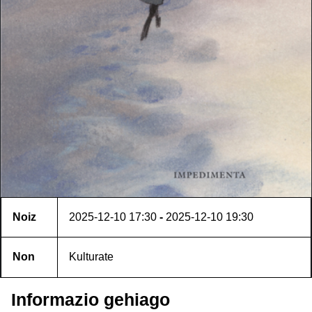
Noiz
2025-12-10
17:30
-
2025-12-10
19:30
Non
Kulturate
Informazio gehiago