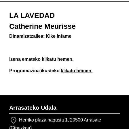
LA LAVEDAD
Catherine Meurisse
Dinamizatzailea: Kike Infame
Izena emateko
klikatu hemen.
Programazioa ikusteko
klikatu hemen.
Arrasateko Udala
Herriko plaza nagusia 1, 20500 Arrasate
(Gipuzkoa)