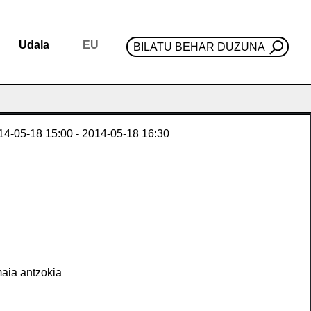
Udala
EU
BILATU BEHAR DUZUNA
14-05-18
15:00
-
2014-05-18
16:30
aia antzokia