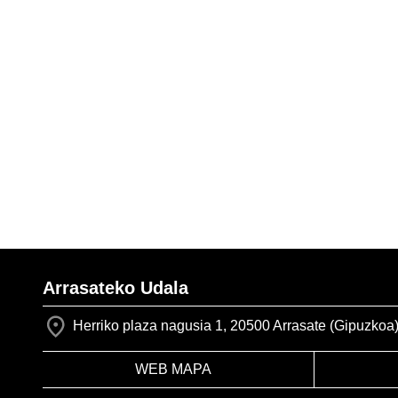
Arrasateko Udala
Herriko plaza nagusia 1, 20500 Arrasate (Gipuzkoa
WEB MAPA