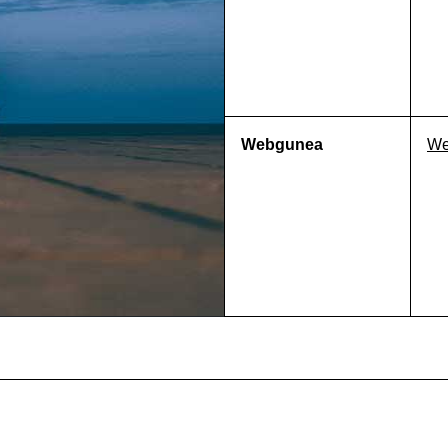
Webgunea
We