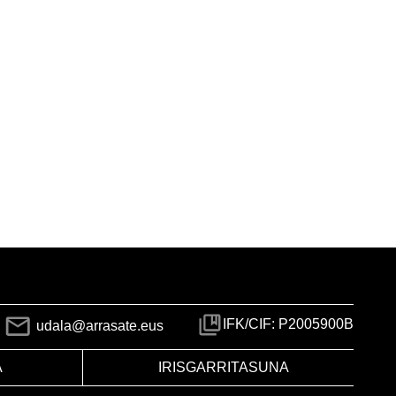
IFK/CIF: P2005900B
udala@arrasate.eus
A
IRISGARRITASUNA