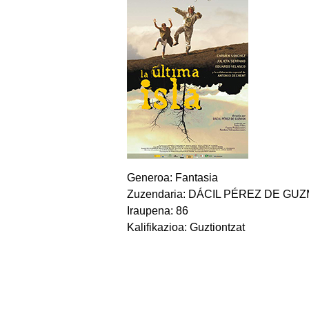
Generoa: Fantasia
Zuzendaria: DÁCIL PÉREZ DE GU
Iraupena: 86
Kalifikazioa: Guztiontzat