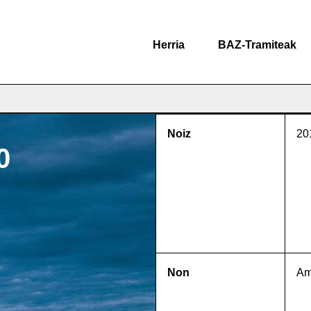
Herria
BAZ-Tramiteak
Noiz
20
0
Non
Am