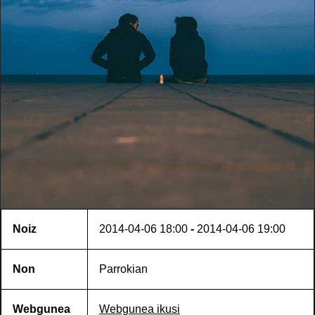
Noiz
2014-04-06
18:00
-
2014-04-06
19:00
Non
Parrokian
Webgunea
Webgunea ikusi