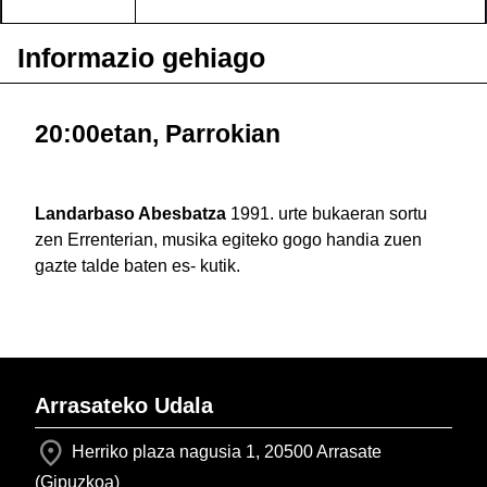
Informazio gehiago
20:00etan, Parrokian
Landarbaso Abesbatza
1991. urte bukaeran sortu
zen Errenterian, musika egiteko gogo handia zuen
gazte talde baten es- kutik.
Arrasateko Udala
Herriko plaza nagusia 1, 20500 Arrasate
(Gipuzkoa)