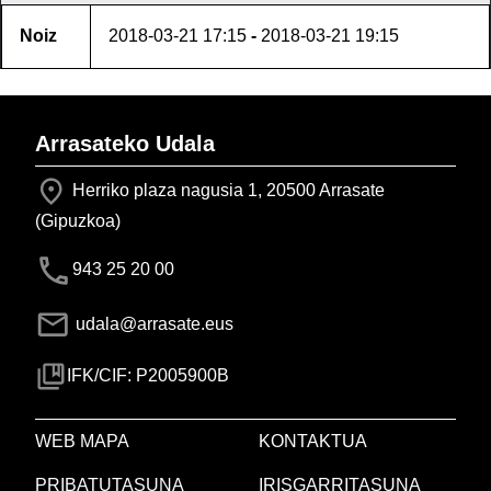
Noiz
2018-03-21
17:15
-
2018-03-21
19:15
Arrasateko Udala
Herriko plaza nagusia 1, 20500 Arrasate
(Gipuzkoa)
943 25 20 00
udala@arrasate.eus
IFK/CIF: P2005900B
WEB MAPA
KONTAKTUA
PRIBATUTASUNA
IRISGARRITASUNA