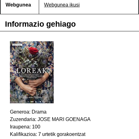
Webgunea
Webgunea ikusi
Informazio gehiago
Generoa: Drama
Zuzendaria: JOSE MARI GOENAGA
Iraupena: 100
Kalifikazioa: 7 urtetik gorakoentzat