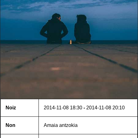
Noiz
2014-11-08
18:30
-
2014-11-08
20:10
Non
Amaia antzokia