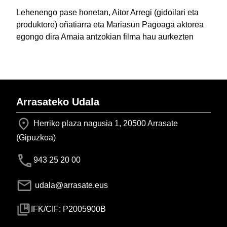
Lehenengo pase honetan, Aitor Arregi (gidoilari eta
produktore) oñatiarra eta Mariasun Pagoaga aktorea
egongo dira Amaia antzokian filma hau aurkezten
Arrasateko Udala
Herriko plaza nagusia 1, 20500 Arrasate
(Gipuzkoa)
943 25 20 00
udala@arrasate.eus
IFK/CIF: P2005900B