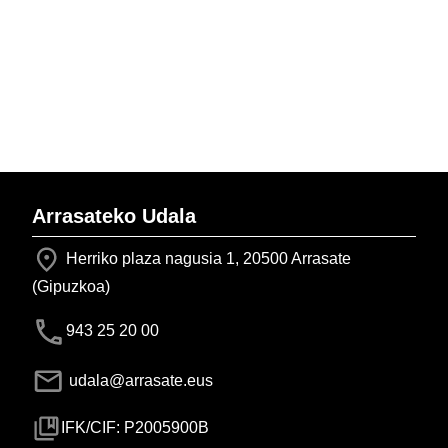
Arrasateko Udala
Herriko plaza nagusia 1, 20500 Arrasate
(Gipuzkoa)
943 25 20 00
udala@arrasate.eus
IFK/CIF: P2005900B