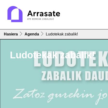
Hasiera
Agenda
Ludotekak zabalik!
Ludotekak zabalik!