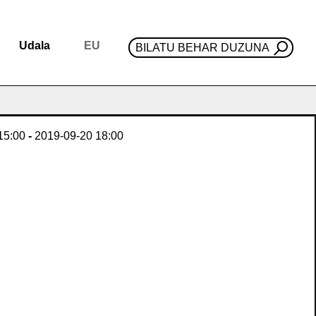
Udala
EU
BILATU BEHAR DUZUNA
15:00
-
2019-09-20
18:00