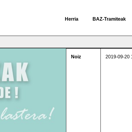
Herria
BAZ-Tramiteak
Noiz
2019-09-20