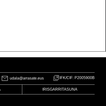
IFK/CIF: P2005900B
udala@arrasate.eus
A
IRISGARRITASUNA