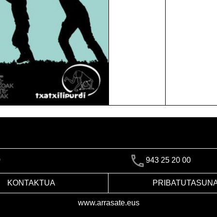
)
943 25 20 00
KONTAKTUA
PRIBATUTASUN
www.arrasate.eus