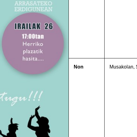
Non
Musakolan, S