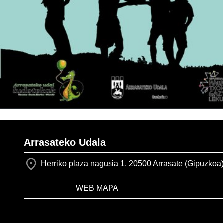
Arrasateko Udala
Herriko plaza nagusia 1, 20500 Arrasate (Gipuzkoa
WEB MAPA