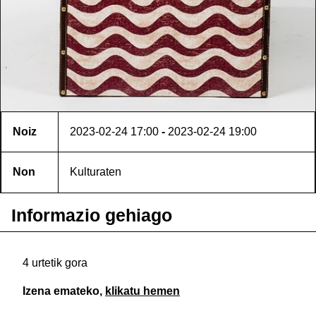
Noiz
2023-02-24
17:00
-
2023-02-24
19:00
Non
Kulturaten
Informazio gehiago
4 urtetik gora
Izena emateko,
klikatu hemen