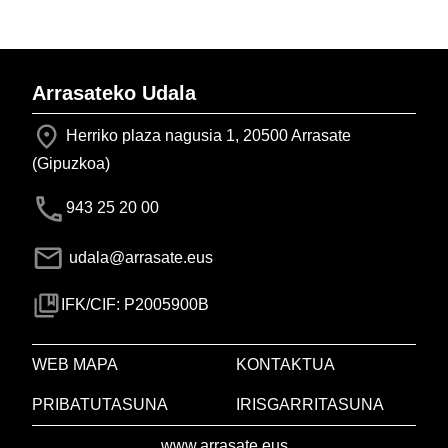
Arrasateko Udala
Herriko plaza nagusia 1, 20500 Arrasate
(Gipuzkoa)
943 25 20 00
udala@arrasate.eus
IFK/CIF: P2005900B
WEB MAPA
KONTAKTUA
PRIBATUTASUNA
IRISGARRITASUNA
www.arrasate.eus