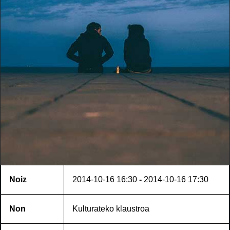
Noiz
2014-10-16
16:30
-
2014-10-16
17:30
Non
Kulturateko klaustroa