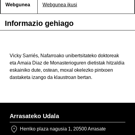
Webgunea
Webgunea ikusi
Informazio gehiago
Vicky Sarriés, Nafarroako unibertsitateko doktoreak
eta Amaia Diaz de Monasterioguren dietistak hitzaldia
eskainiko dute, ostean, moxal okelezko pintxoen
dastaketa izango da klaustroan bertan.
Arrasateko Udala
Herriko plaza nagusia 1, 20500 Arrasate