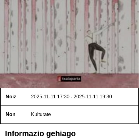
Noiz
2025-11-11
17:30
-
2025-11-11
19:30
Non
Kulturate
Informazio gehiago