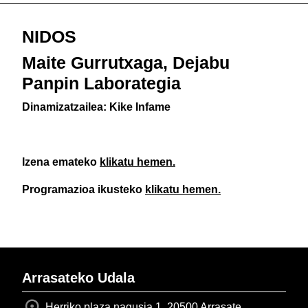
NIDOS
Maite Gurrutxaga, Dejabu
Panpin Laborategia
Dinamizatzailea: Kike Infame
Izena emateko
klikatu hemen.
Programazioa ikusteko
klikatu hemen.
Arrasateko Udala
Herriko plaza nagusia 1, 20500 Arrasate