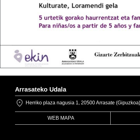
Arrasateko Udala
Herriko plaza nagusia 1, 20500 Arrasate (Gipuzkoa
WEB MAPA