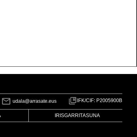
IFK/CIF: P2005900B
udala@arrasate.eus
A
IRISGARRITASUNA