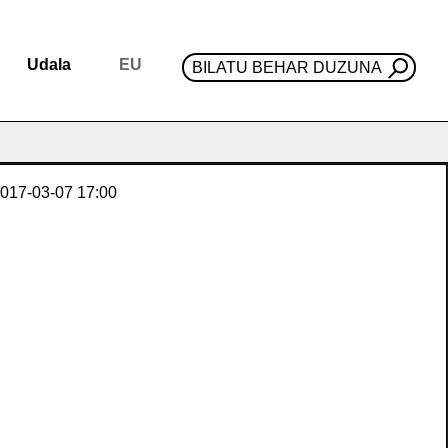
Udala
EU
BILATU BEHAR DUZUNA
017-03-07
17:00