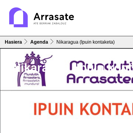
Hasiera
Agenda
Nikaragua (Ipuin kontaketa)
Nikaragua (Ipuin kont