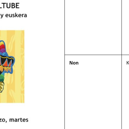
Non
K