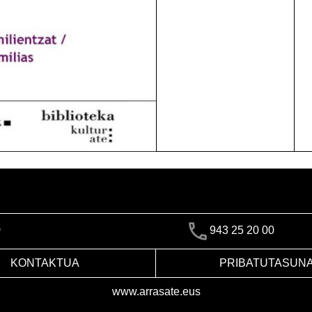
)
943 25 20 00
KONTAKTUA
PRIBATUTASUN
www.arrasate.eus