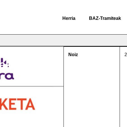
Herria
BAZ-Tramiteak
Noiz
2
aketa)