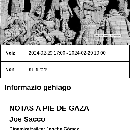
Noiz
2024-02-29
17:00
-
2024-02-29
19:00
Non
Kulturate
Informazio gehiago
NOTAS A PIE DE GAZA
Joe Sacco
Dinamizatzailea: Joseba Gómez