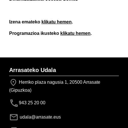
Izena emateko
klikatu hemen
.
Programazioa ikusteko
klikatu hemen
.
Arrasateko Udala
Herriko plaza nagusia 1, 20500 Arrasate
(Gipuzkoa)
943 25 20 00
udala@arrasate.eus