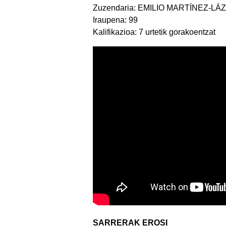
Zuzendaria: EMILIO MARTÍNEZ-LÁ
Iraupena: 99
Kalifikazioa: 7 urtetik gorakoentzat
SARRERAK EROSI