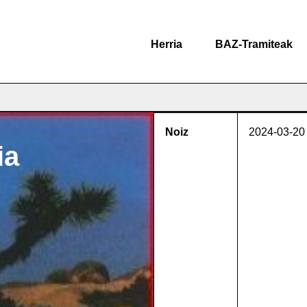
Herria
BAZ-Tramiteak
Noiz
2024-03-20
ia