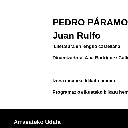
PEDRO PÁRAMO
Juan Rulfo
'Literatura en lengua castellana'
Dinamizadora: Ana Rodríguez Calle
Izena emateko
klikatu hemen
.
Programazioa ikusteko
klikatu he
Arrasateko Udala