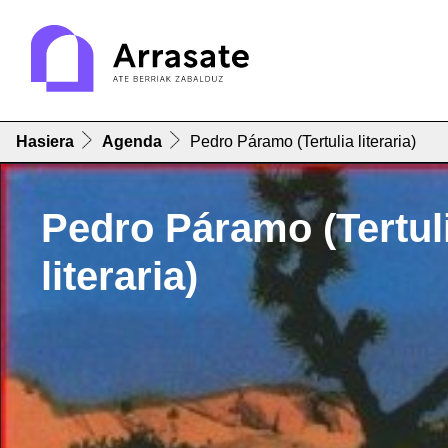
Hasiera
Agenda
Pedro Páramo (Tertulia literaria)
Pedro Páramo (Tertul
literaria)