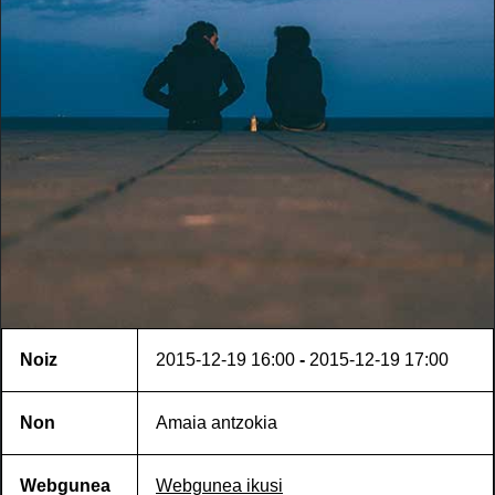
Noiz
2015-12-19
16:00
-
2015-12-19
17:00
Non
Amaia antzokia
Webgunea
Webgunea ikusi