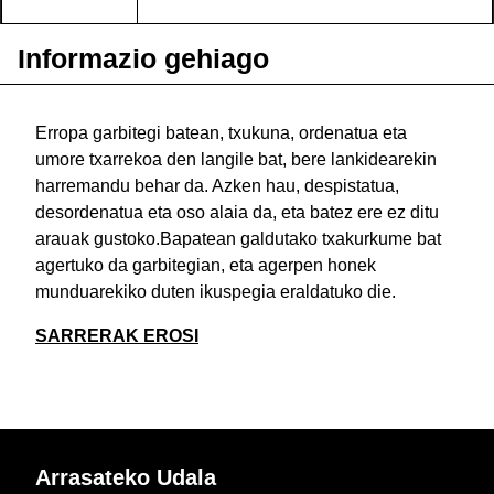
Informazio gehiago
Erropa garbitegi batean, txukuna, ordenatua eta
umore txarrekoa den langile bat, bere lankidearekin
harremandu behar da. Azken hau, despistatua,
desordenatua eta oso alaia da, eta batez ere ez ditu
arauak gustoko.Bapatean galdutako txakurkume bat
agertuko da garbitegian, eta agerpen honek
munduarekiko duten ikuspegia eraldatuko die.
SARRERAK EROSI
Arrasateko Udala