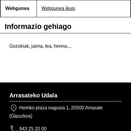
Webgunea
Webgunea ikusi
Informazio gehiago
Gozokiak, jaima, tea, henna…
Arrasateko Udala
Herriko plaza nagusia 1, 20500 Arrasate
(Gipuzkoa)
943 25 20 00