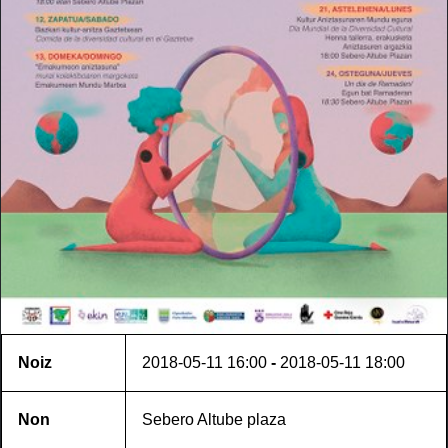
Noiz
2018-05-11
16:00
-
2018-05-11
18:00
Non
Sebero Altube plaza