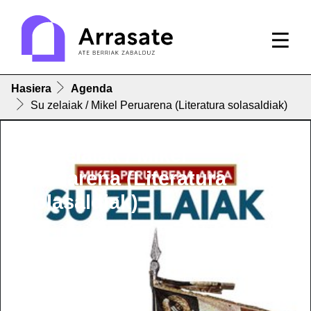
Hasiera
Agenda
Su zelaiak / Mikel Peruarena (Literatura solasaldiak)
Su zelaiak / Mikel
Peruarena (Literatura
solasaldiak)