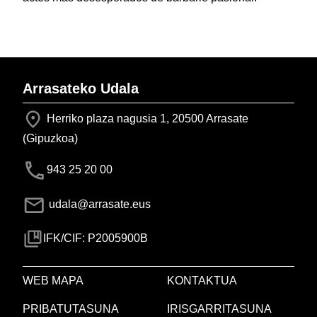
Arrasateko Udala
Herriko plaza nagusia 1, 20500 Arrasate
(Gipuzkoa)
943 25 20 00
udala@arrasate.eus
IFK/CIF: P2005900B
WEB MAPA
KONTAKTUA
PRIBATUTASUNA
IRISGARRITASUNA