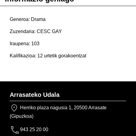
Generoa: Drama
Zuzendaria: CESC GAY
Iraupena: 103
Kalifikazioa: 12 urtetik gorakoentzat
Arrasateko Udala
Herriko plaza nagusia 1, 20500 Arrasate
(Gipuzkoa)
943 25 20 00