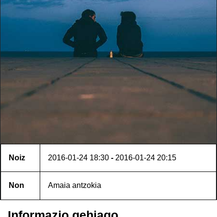
Noiz
2016-01-24
18:30
-
2016-01-24
20:15
Non
Amaia antzokia
Informazio gehiago