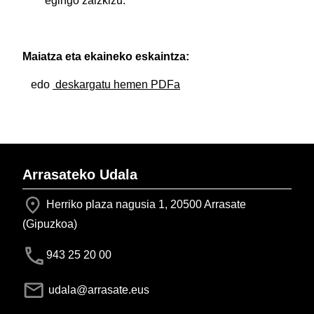
egingo zaizkizu.
Maiatza eta ekaineko eskaintza:
edo
deskargatu hemen PDFa
Arrasateko Udala
Herriko plaza nagusia 1, 20500 Arrasate
(Gipuzkoa)
943 25 20 00
udala@arrasate.eus