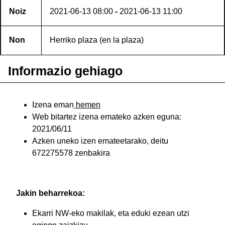
Noiz
2021-06-13
08:00
-
2021-06-13
11:00
Non
Herriko plaza (en la plaza)
Informazio gehiago
Izena eman
hemen
Web bitartez izena emateko azken eguna:
2021/06/11
Azken uneko izen emateetarako, deitu
672275578 zenbakira
Jakin beharrekoa:
Ekarri NW-eko makilak, eta eduki ezean utzi