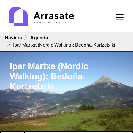
Hasiera
Agenda
Ipar Martxa (Nordic Walking): Bedoña-Kurtzetxiki
Ipar Martxa (Nordic
Walking): Bedoña-
Kurtzetxiki