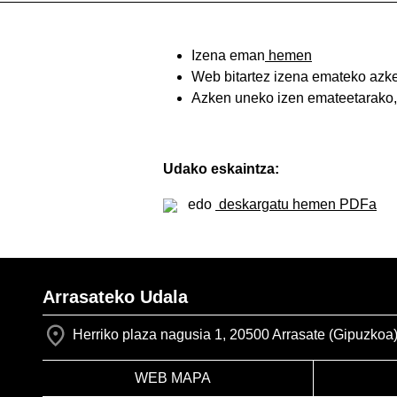
Izena eman
hemen
Web bitartez izena emateko azk
Azken uneko izen emateetarako,
Udako eskaintza:
edo
deskargatu hemen PDFa
Arrasateko Udala
Herriko plaza nagusia 1, 20500 Arrasate (Gipuzkoa
WEB MAPA