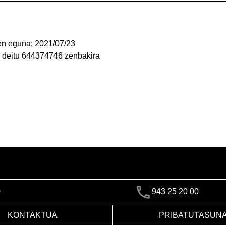
en eguna: 2021/07/23
 deitu 644374746 zenbakira
)
943 25 20 00
KONTAKTUA
PRIBATUTASUN