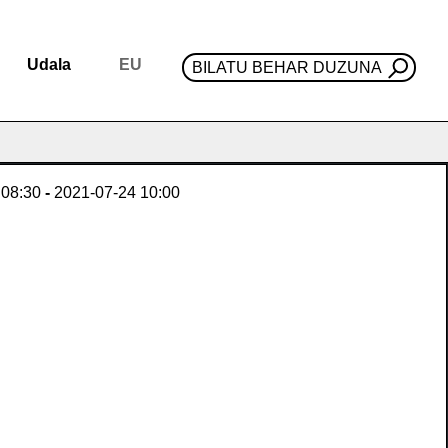
Udala
EU
BILATU BEHAR DUZUNA
08:30
-
2021-07-24
10:00