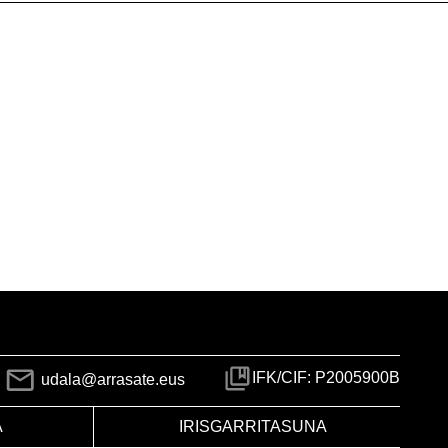
IFK/CIF: P2005900B
udala@arrasate.eus
A
IRISGARRITASUNA