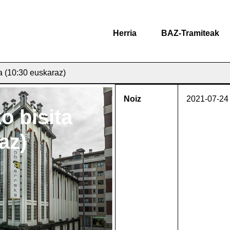
Herria
BAZ-Tramiteak
ua (10:30 euskaraz)
Noiz
2021-07-24
o bisita
az)