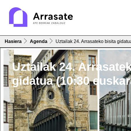
Hasiera
Agenda
Uztailak 24. Arrasateko bisita gidat
Uztailak 24. Arrasatek
gidatua (10:30 euskar