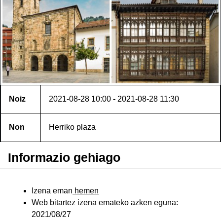
Noiz
2021-08-28
10:00
-
2021-08-28
11:30
Non
Herriko plaza
Informazio gehiago
Izena eman
hemen
Web bitartez izena emateko azken eguna:
2021/08/27