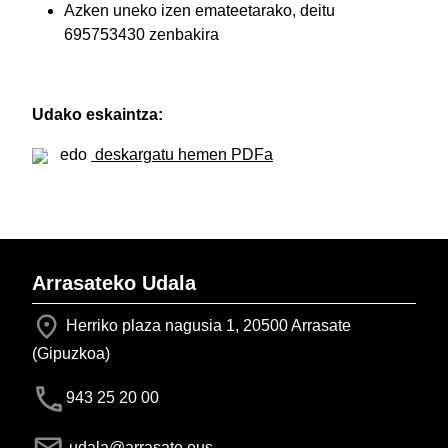
Azken uneko izen emateetarako, deitu
695753430 zenbakira
Udako eskaintza:
edo
deskargatu hemen PDFa
Arrasateko Udala
Herriko plaza nagusia 1, 20500 Arrasate
(Gipuzkoa)
943 25 20 00
udala@arrasate.eus