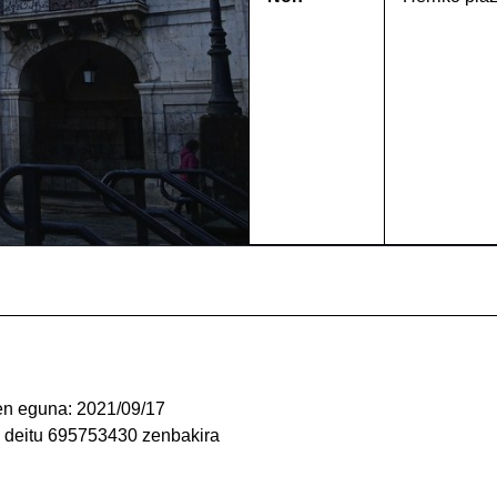
en eguna: 2021/09/17
 deitu 695753430 zenbakira