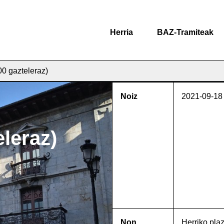
Herria
BAZ-Tramiteak
00 gazteleraz)
Noiz
2021-09-18
eleraz)
Non
Herriko pla