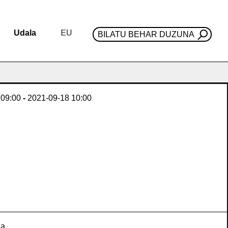
Udala
EU
BILATU BEHAR DUZUNA
09:00
-
2021-09-18
10:00
za