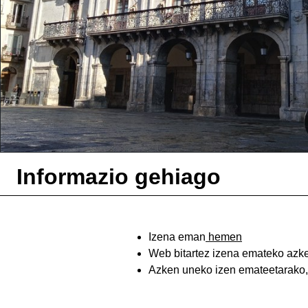
Informazio gehiago
Izena eman
hemen
Web bitartez izena emateko azk
Azken uneko izen emateetarako,