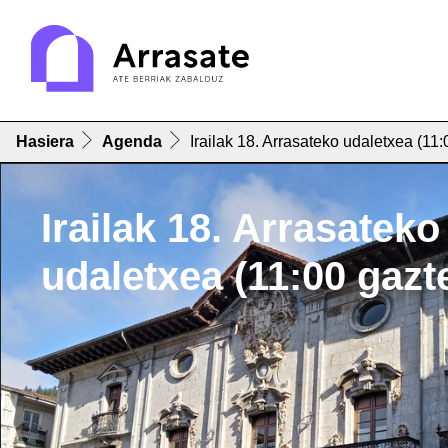
Hasiera
Agenda
Irailak 18. Arrasateko udaletxea (11:
Irailak 18. Arrasateko
udaletxea (11:00 gazt