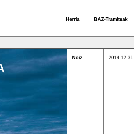
Herria
BAZ-Tramiteak
Noiz
2014-12-31
A