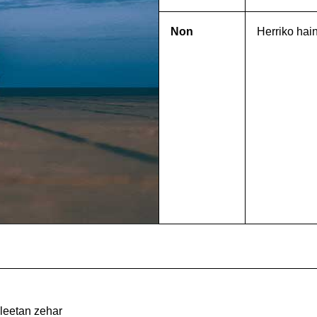
Non
Herriko hain
leetan zehar