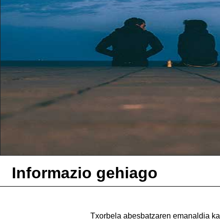
Informazio gehiago
Txorbela abesbatzaren emanaldia ka