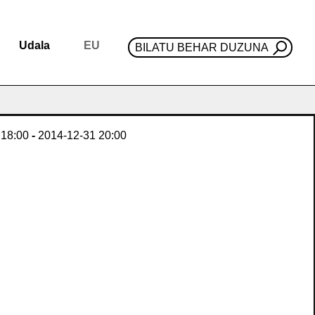
Udala
EU
BILATU BEHAR DUZUNA
18:00
-
2014-12-31
20:00