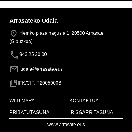
Arrasateko Udala
Herriko plaza nagusia 1, 20500 Arrasate
(Gipuzkoa)
943 25 20 00
udala@arrasate.eus
IFK/CIF: P2005900B
WEB MAPA
KONTAKTUA
PRIBATUTASUNA
IRISGARRITASUNA
www.arrasate.eus