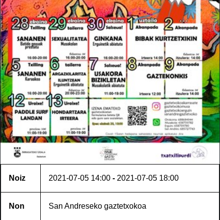
Noiz
2021-07-05
14:00
-
2021-07-05
18:00
Non
San Andreseko gaztetxokoa