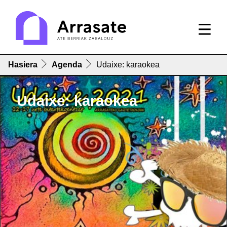
Hasiera
Agenda
Udaixe: karaokea
Udaixe: karaokea