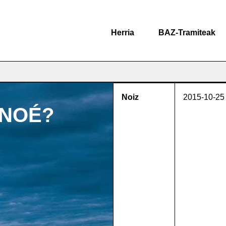
Herria
BAZ-Tramiteak
Noiz
2015-10-25
 NOÉ?