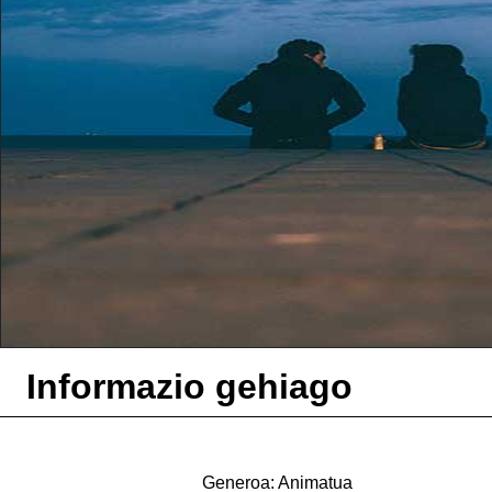
Informazio gehiago
Generoa: Animatua