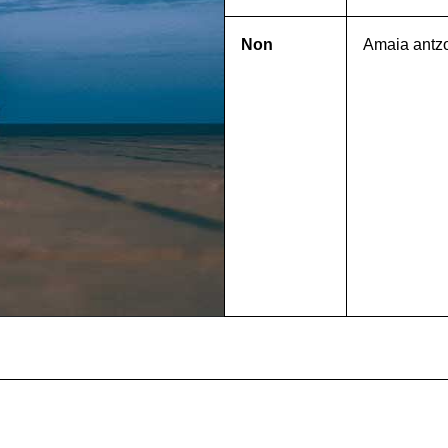
Non
Amaia antz