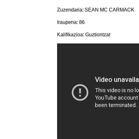
Zuzendaria: SEAN MC CARMACK
Iraupena: 86
Kalifikazioa: Guztiontzat