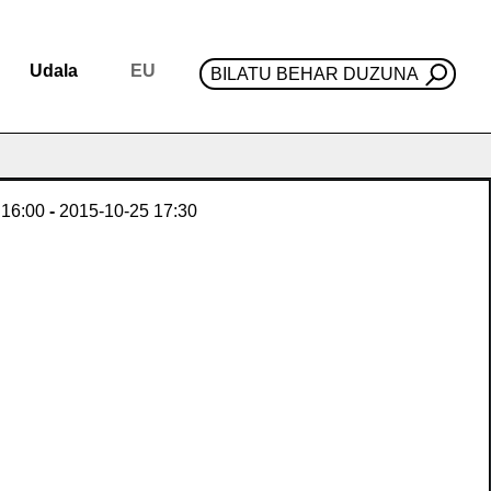
Udala
EU
BILATU BEHAR DUZUNA
16:00
-
2015-10-25
17:30