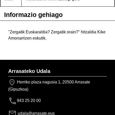
Informazio gehiago
"Zergatik Euskaraldia? Zergatik orain?" hitzaldia Kike
Amonarrizen eskutik.
Arrasateko Udala
Herriko plaza nagusia 1, 20500 Arrasate
(Gipuzkoa)
943 25 20 00
udala@arrasate.eus