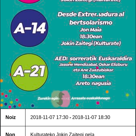
Noiz
2018-11-07
17:30
-
2018-11-07
18:30
Non
Kulturateko Jokin Zaitegi gela