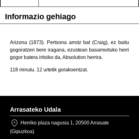
Informazio gehiago
Arizona (1873). Pertsona arrotz bat (Craig), ez baitu
gogoratzen bere iragana, ezustean basamortuko herri
gogor batera iritsiko da, Absolution herrira.
118 minutu. 12 urtetik gorakoentzat.
Arrasateko Udala
Herriko plaza nagusia 1, 20500 Arrasate
(Gipuzkoa)