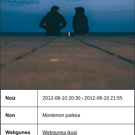
Noiz
2012-08-10
20:30
-
2012-08-10
21:55
Non
Monterron parkea
Webgunea
Webgunea ikusi