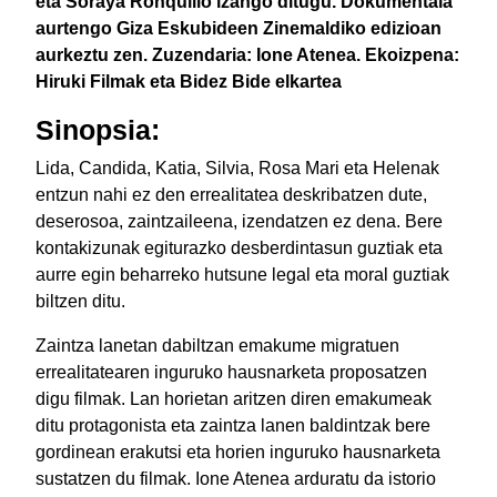
eta Soraya Ronquillo izango ditugu. Dokumentala
aurtengo Giza Eskubideen Zinemaldiko edizioan
aurkeztu zen. Zuzendaria: Ione Atenea. Ekoizpena:
Hiruki Filmak eta Bidez Bide elkartea
Sinopsia:
Lida, Candida, Katia, Silvia, Rosa Mari eta Helenak
entzun nahi ez den errealitatea deskribatzen dute,
deserosoa, zaintzaileena, izendatzen ez dena. Bere
kontakizunak egiturazko desberdintasun guztiak eta
aurre egin beharreko hutsune legal eta moral guztiak
biltzen ditu.
Zaintza lanetan dabiltzan emakume migratuen
errealitatearen inguruko hausnarketa proposatzen
digu filmak. Lan horietan aritzen diren emakumeak
ditu protagonista eta zaintza lanen baldintzak bere
gordinean erakutsi eta horien inguruko hausnarketa
sustatzen du filmak. Ione Atenea arduratu da istorio