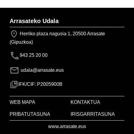
Arrasateko Udala
Herriko plaza nagusia 1, 20500 Arrasate
(Gipuzkoa)
943 25 20 00
udala@arrasate.eus
IFK/CIF: P2005900B
WEB MAPA
KONTAKTUA
PRIBATUTASUNA
IRISGARRITASUNA
www.arrasate.eus