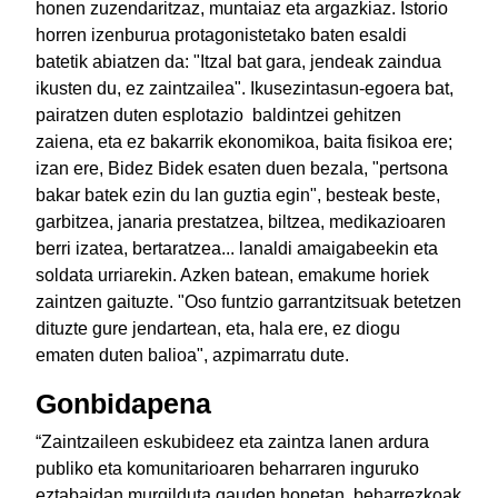
honen zuzendaritzaz, muntaiaz eta argazkiaz. Istorio
horren izenburua protagonistetako baten esaldi
batetik abiatzen da: "Itzal bat gara, jendeak zaindua
ikusten du, ez zaintzailea". Ikusezintasun-egoera bat,
pairatzen duten esplotazio baldintzei gehitzen
zaiena, eta ez bakarrik ekonomikoa, baita fisikoa ere;
izan ere, Bidez Bidek esaten duen bezala, "pertsona
bakar batek ezin du lan guztia egin", besteak beste,
garbitzea, janaria prestatzea, biltzea, medikazioaren
berri izatea, bertaratzea... lanaldi amaigabeekin eta
soldata urriarekin. Azken batean, emakume horiek
zaintzen gaituzte. "Oso funtzio garrantzitsuak betetzen
dituzte gure jendartean, eta, hala ere, ez diogu
ematen duten balioa", azpimarratu dute.
Gonbidapena
“Zaintzaileen eskubideez eta zaintza lanen ardura
publiko eta komunitarioaren beharraren inguruko
eztabaidan murgilduta gauden honetan, beharrezkoak