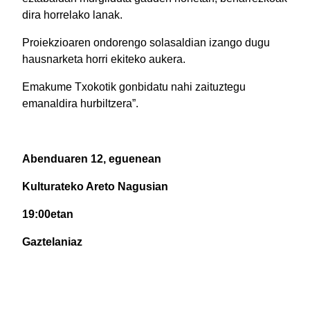
dira horrelako lanak.
Proiekzioaren ondorengo solasaldian izango dugu
hausnarketa horri ekiteko aukera.
Emakume Txokotik gonbidatu nahi zaituztegu
emanaldira hurbiltzera”.
Abenduaren 12, eguenean
Kulturateko Areto Nagusian
19:00etan
Gaztelaniaz