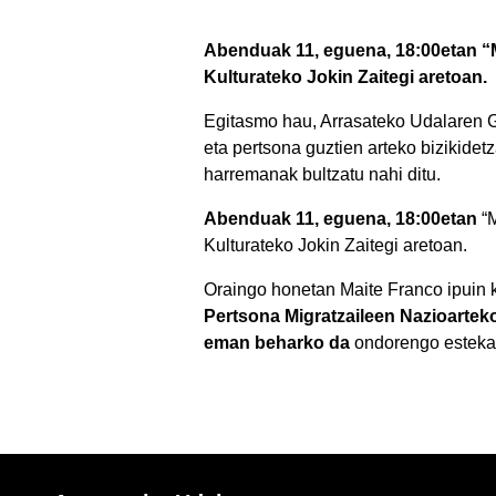
Abenduak 11, eguena, 18:00etan “M
Kulturateko Jokin Zaitegi aretoan.
Egitasmo hau, Arrasateko Udalaren Gi
eta pertsona guztien arteko bizikidetz
harremanak bultzatu nahi ditu.
Abenduak 11, eguena, 18:00etan
“
Kulturateko Jokin Zaitegi aretoan.
Oraingo honetan Maite Franco ipuin k
Pertsona Migratzaileen Nazioartek
eman beharko da
ondorengo esteka