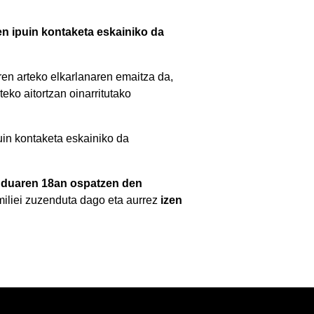
n ipuin kontaketa eskainiko da
en arteko elkarlanaren emaitza da,
teko aitortzan oinarritutako
uin kontaketa eskainiko da
duaren 18an ospatzen den
miliei zuzenduta dago eta aurrez
izen