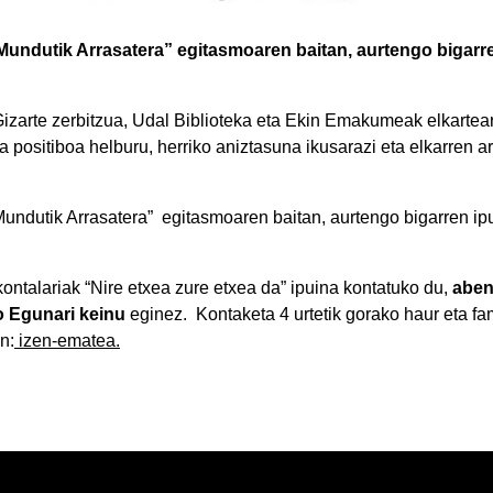
undutik Arrasatera” egitasmoaren baitan, aurtengo bigarre
zarte zerbitzua, Udal Biblioteka eta Ekin Emakumeak elkartear
a positiboa helburu, herriko aniztasuna ikusarazi eta elkarren ar
Mundutik Arrasatera” egitasmoaren baitan, aurtengo bigarren ip
ontalariak “Nire etxea zure etxea da” ipuina kontatuko du,
aben
o Egunari keinu
eginez. Kontaketa 4 urtetik gorako haur eta fa
n:
izen-ematea.