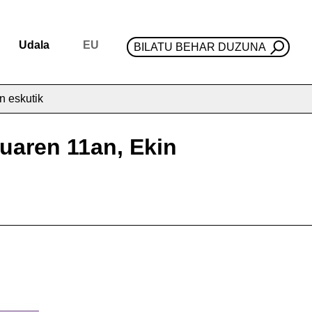
Udala
EU
BILATU BEHAR DUZUNA
n eskutik
duaren 11an, Ekin