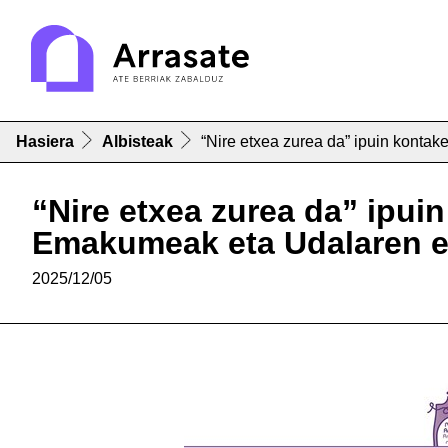
Hasiera
Albisteak
“Nire etxea zurea da” ipuin konta
“Nire etxea zurea da” ipui
Emakumeak eta Udalaren e
2025/12/05