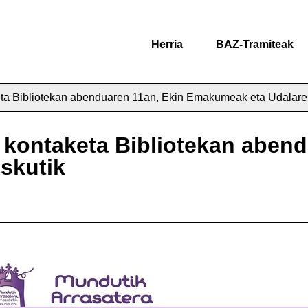
Herria
BAZ-Tramiteak
keta Bibliotekan abenduaren 11an, Ekin Emakumeak eta Udalare
n kontaketa Bibliotekan aben
skutik